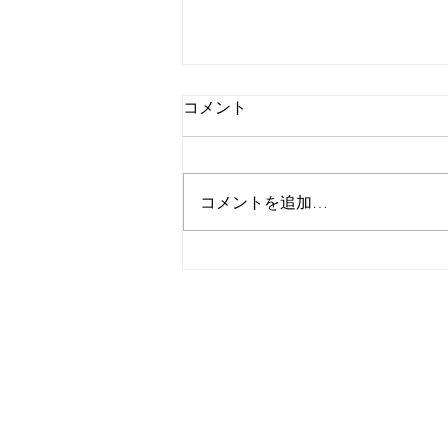
うさぎのいっちゃん
コメント
いつもブログをお読みいただきあ
りがとうございます。 秦野市曲
松、渋沢駅から徒歩8分、ヴァイ
コメントを追加…
オリンとピアノの教室、フォンテ
音楽教室、新妻です。 ピアノ教
室のお話しです。 保育園年中さ
んのお友達、体験レッスンの時に
はお別れが悲しくて泣いてしまっ
た、優しくて、ちょっぴりはにか
みや...