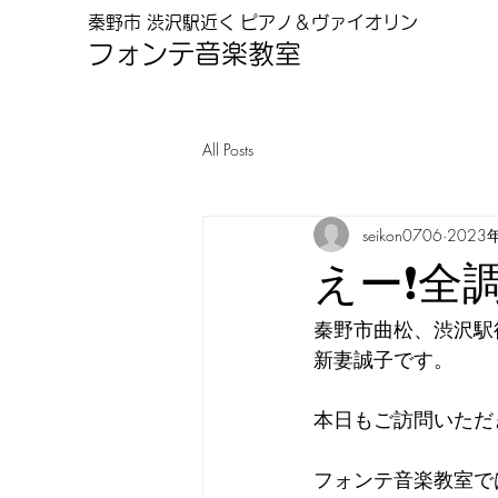
秦野市 渋沢駅近く
ピアノ＆ヴァイオリン
フォンテ音楽教
室
All Posts
seikon0706
2023
えー❗️全調❗
秦野市曲松、渋沢駅
新妻誠子です。
本日もご訪問いただ
フォンテ音楽教室で