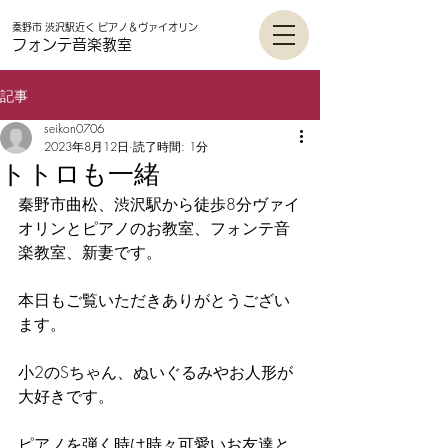
秦野市 渋沢駅近く
ピアノ＆ヴァイオリン
フォンテ音楽教
室
記事
seikon0706
2023年8月12日
読了時間: 1分
トトロも一緒
秦野市曲松、渋沢駅から徒歩8分ヴァイ
オリンとピアノのお教室、フォンテ音
楽教室、新妻です。
本日もご覧いただきありがとうござい
ます。
小2のSちゃん、ぬいぐるみやお人形が
大好きです。
ピアノを弾く時は時々可愛いお友達と