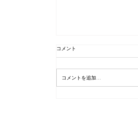
うさぎのいっちゃん
コメント
いつもブログをお読みいただきあ
りがとうございます。 秦野市曲
松、渋沢駅から徒歩8分、ヴァイ
コメントを追加…
オリンとピアノの教室、フォンテ
音楽教室、新妻です。 ピアノ教
室のお話しです。 保育園年中さ
んのお友達、体験レッスンの時に
はお別れが悲しくて泣いてしまっ
た、優しくて、ちょっぴりはにか
みや...