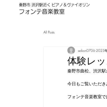
秦野市 渋沢駅近く
ピアノ＆ヴァイオリン
フォンテ音楽教
室
All Posts
seikon0706
2023
体験レッ
秦野市曲松、渋沢駅
今日もご覧いただき
フォンテ音楽教室で