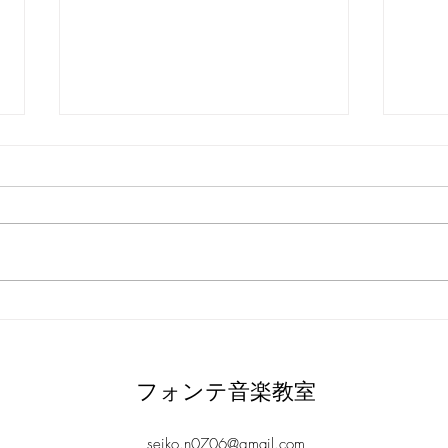
メッセージ
発表
フォンテ音楽教室
seiko.n0706@gmail.com